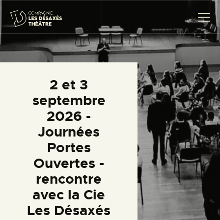
COMPAGNIE
2 et 3
CRÉATIONS
septembre
THÉÂTRE CITOYEN
2026 -
PROJETS SCOLAIRES
Journées
TRANSMISSION
Portes
ACTUALITÉS
Ouvertes -
AGENDA
rencontre
CONTACT
avec la Cie
Les Désaxés