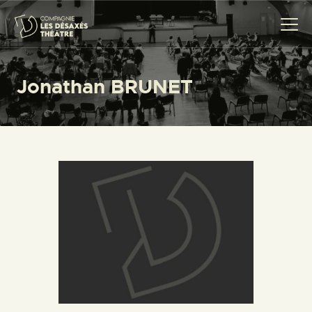
Jonathan BRUNET
COMPAGNIE
CRÉATIONS
THÉÂTRE CITOYEN
PROJETS SCOLAIRES
TRANSMISSION
ACTUALITÉS
AGENDA
CONTACT