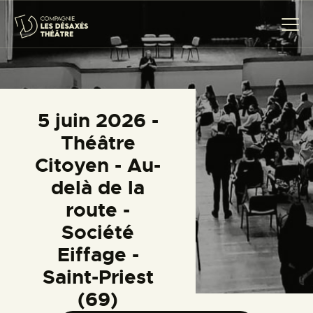
COMPAGNIE
5 juin 2026 -
CRÉATIONS
Théâtre
THÉÂTRE CITOYEN
Citoyen - Au-
PROJETS SCOLAIRES
delà de la
TRANSMISSION
route -
ACTUALITÉS
Société
AGENDA
Eiffage -
CONTACT
Saint-Priest
(69)