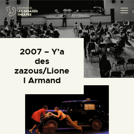
COMPAGNIE
2007 – Y’a
CRÉATIONS
des
THÉÂTRE CITOYEN
zazous/Lione
PROJETS SCOLAIRES
l Armand
TRANSMISSION
ACTUALITÉS
AGENDA
CONTACT