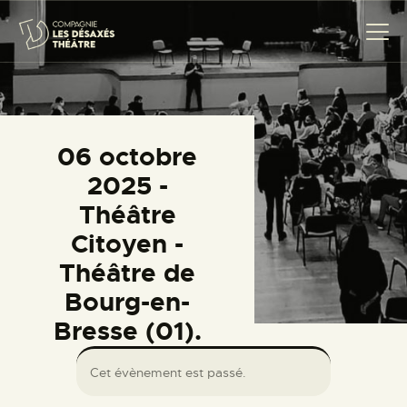
COMPAGNIE
06 octobre
CRÉATIONS
2025 -
THÉÂTRE CITOYEN
Théâtre
PROJETS SCOLAIRES
Citoyen -
TRANSMISSION
Théâtre de
ACTUALITÉS
Bourg-en-
AGENDA
Bresse (01).
CONTACT
Cet évènement est passé.