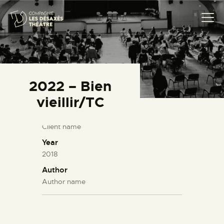
COMPAGNIE
2022 – Bien
CRÉATIONS
vieillir/TC
THÉÂTRE CITOYEN
Client
PROJETS SCOLAIRES
Client name
TRANSMISSION
Year
2018
ACTUALITÉS
Author
AGENDA
Author name
CONTACT