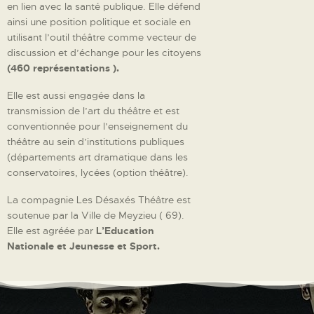
en lien avec la santé publique. Elle défend
ainsi une position politique et sociale en
utilisant l’outil théâtre comme vecteur de
discussion et d’échange pour les citoyens
(460 représentations ).
Elle est aussi engagée dans la
transmission de l’art du théâtre et est
conventionnée pour l’enseignement du
théâtre au sein d’institutions publiques
(départements art dramatique dans les
conservatoires, lycées (option théâtre).
La compagnie Les Désaxés Théâtre est
soutenue par la Ville de Meyzieu ( 69).
Elle est agréée par
L’Education
Nationale et Jeunesse et Sport.