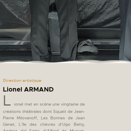
Direction artistique
Lionel ARMAND
L
ionel met en scène une vingtaine de
créations théâtrales dont Squatt de Jean-
Pierre Milovanoff, Les Bonnes de Jean
Genet, L’île des chèvres d’Ugo Betty,
Andrea del Sarto d’Alfred de Musset,