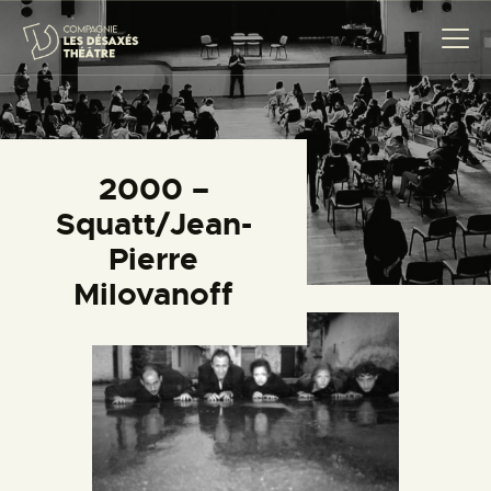
COMPAGNIE
2000 –
CRÉATIONS
Squatt/Jean-
THÉÂTRE CITOYEN
Pierre
PROJETS SCOLAIRES
Milovanoff
TRANSMISSION
ACTUALITÉS
AGENDA
CONTACT