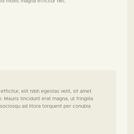
id mollis magna efficitur nec.
ficitur, elit nibh egestas velit, sit amet
 Mauris tincidunt erat magna, ut fringilla
ti sociosqu ad litora torquent per conubia