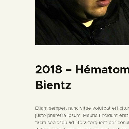
2018 – Hémato
Bientz
Etiam semper, nunc vitae volutpat efficitur
justo pharetra ipsum. Mauris tincidunt erat 
taciti sociosqu ad litora torquent per con