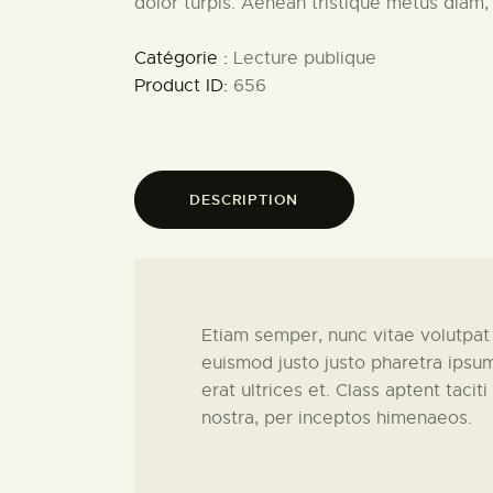
dolor turpis. Aenean tristique metus diam, 
Catégorie :
Lecture publique
Product ID:
656
DESCRIPTION
Etiam semper, nunc vitae volutpat ef
euismod justo justo pharetra ipsum.
erat ultrices et. Class aptent taci
nostra, per inceptos himenaeos.