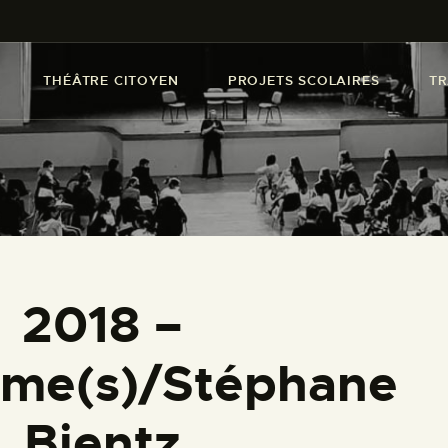
COMPAGNIE
CRÉATIONS
THÉÂTRE CITOYEN
PROJETS SCOLAIRES
TR
THÉÂTRE CITOYEN
PROJETS SCOLAIRES
TRANSMISSION
ACTUALITÉS
2018 –
AGENDA
ome(s)/Stéphane
CONTACT
Bientz