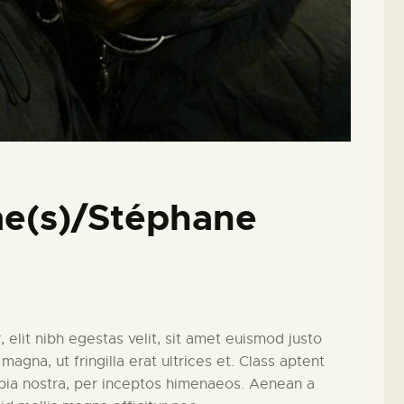
me(s)/Stéphane
, elit nibh egestas velit, sit amet euismod justo
magna, ut fringilla erat ultrices et. Class aptent
ubia nostra, per inceptos himenaeos. Aenean a