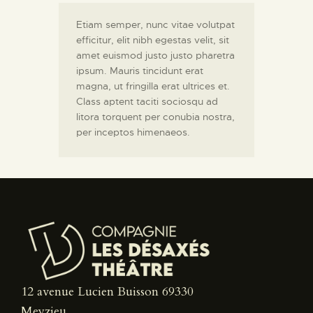
Etiam semper, nunc vitae volutpat
efficitur, elit nibh egestas velit, sit
amet euismod justo justo pharetra
ipsum. Mauris tincidunt erat
magna, ut fringilla erat ultrices et.
Class aptent taciti sociosqu ad
litora torquent per conubia nostra,
per inceptos himenaeos.
12 avenue Lucien Buisson 69330
Meyzieu