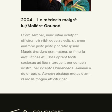
2004 – Le médecin malgré
lui/Molière Gounod
Etiam semper, nunc vitae volutpat
efficitur, elit nibh egestas velit, sit amet
euismod justo justo pharetra ipsum.
Mauris tincidunt erat magna, ut fringilla
erat ultrices et. Class aptent taciti
sociosqu ad litora torquent per conubia
nostra, per inceptos himenaeos. Aenean a
dolor turpis. Aenean tristique metus diam,
id mollis magna efficitur nec.