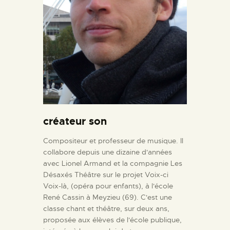
créateur son
Compositeur et professeur de musique. Il
collabore depuis une dizaine d'années
avec Lionel Armand et la compagnie Les
Désaxés Théâtre sur le projet Voix-ci
Voix-là, (opéra pour enfants), à l'école
René Cassin à Meyzieu (69). C'est une
classe chant et théâtre, sur deux ans,
proposée aux élèves de l'école publique,