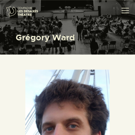
Grégory Ward
COMPAGNIE
CRÉATIONS
THÉÂTRE CITOYEN
PROJETS SCOLAIRES
TRANSMISSION
ACTUALITÉS
AGENDA
CONTACT